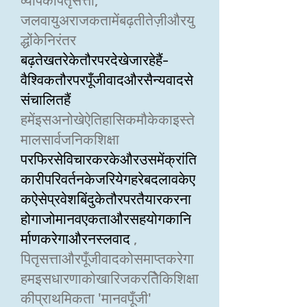
व्यापकपितृसत्ता,
जलवायुअराजकतामेंबढ़तीतेज़ीऔरयु
द्धोंकेनिरंतर
बढ़तेखतरेकेतौरपरदेखेजारहेहैं-
वैश्विकतौरपरपूँजीवादऔरसैन्यवादसे
संचालितहैं
हमेंइसअनोखेऐतिहासिकमौकेकाइस्ते
मालसार्वजनिकशिक्षा
परफिरसेविचारकरकेऔरउसमेंक्रांति
कारीपरिवर्तनकेजरियेगहरेबदलावकेए
कऐसेप्रवेशबिंदुकेतौरपरतैयारकरना
होगाजोमानवएकताऔरसहयोगकानि
र्माणकरेगाऔरनस्लवाद
,
पितृसत्ताऔरपूँजीवादकोसमाप्तकरेगा
हमइसधारणाकोखारिजकरतेिकिशिक्षा
कीप्राथमिकता 'मानवपूँजी'