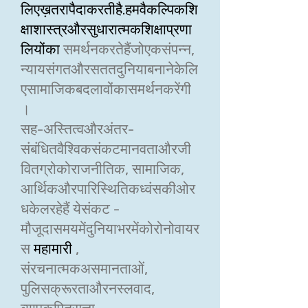
लिएख़तरापैदाकरतीहै.हमवैकल्पिकशि
क्षाशास्त्रऔरसुधारात्मकशिक्षाप्रणा
लियोंका
समर्थनकरतेहैंजोएकसंपन्न,
न्यायसंगतऔरसततदुनियाबनानेकेलि
एसामाजिकबदलावोंकासमर्थनकरेंगी
।
सह-अस्तित्वऔरअंतर-
संबंधितवैश्विकसंकटमानवताऔरजी
वितग्रोकोराजनीतिक, सामाजिक,
आर्थिकऔरपारिस्थितिकध्वंसकीओर
धकेलरहेहैं येसंकट -
मौजूदासमयमेंदुनियाभरमेंकोरोनोवायर
स
महामारी
,
संरचनात्मकअसमानताओं,
पुलिसक्रूरताऔरनस्लवाद,