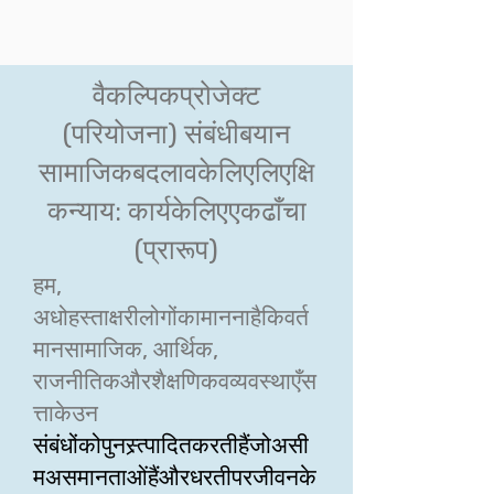
वैकल्पिकप्रोजेक्ट
(परियोजना) संबंधीबयान
सामाजिकबदलावकेलिएलिएक्षि
कन्याय: कार्यकेलिएएकढाँचा
(प्रारूप)
हम,
अधोहस्ताक्षरीलोगोंकामाननाहैकिवर्त
मानसामाजिक, आर्थिक,
राजनीतिकऔरशैक्षणिकवव्यवस्थाएँस
त्ताकेउन
संबंधोंकोपुनस्र्त्पादितकरतीहैंजोअसी
मअसमानताओंहैंऔरधरतीपरजीवनके