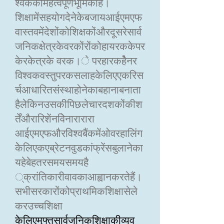
श्वककीमहत्वपूर्णभूमिकाहै।
शिक्षामेंसहयोगदेनेकेबजायआईएमएफ
वास्तवमेंदेशोंकोशिक्षकोंऔरदूसरेसार्व
जनिकक्षेत्रकेवरकोंरोंकोहायरककेपर
केरकेत्रके वरक।े परहारकहैेनर
विश्वकवस्तुपरकसलाहकेलिएएकरिस
र्चआधारितसंस्थाहोनेकाबहानाबनाता
हैलेकिनउसकीपिछलेचारदशकोंकीश
र्तेंऔरारिशेंनवेिनारारारा
आईएमएफऔरविश्वबैंकमेंओवरहालिंग
केेलिएकएब्रेटनवुडकांफ्रेंसबुलानेका
यहेबेहतरसमयसमयहै
्क्रांतिकारीवावकाआह्वानकरतेहैं।
सभीसरकारोंकोप्राथमिकशिक्षासेले
करउच्चशिक्षा
केलिएमुफ्तसार्वजनिकशिक्षाकीव्यव