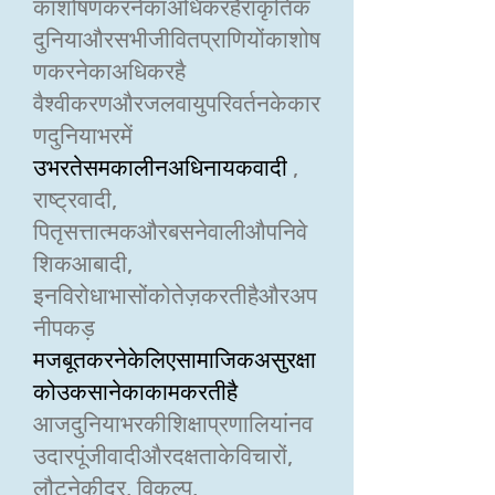
काशोषणकरनेकाअधिकरहैराकृतिक
दुनियाऔरसभीजीवितप्राणियोंकाशोष
णकरनेकाअधिकरहै
वैश्वीकरणऔरजलवायुपरिवर्तनकेकार
णदुनियाभरमें
उभरतेसमकालीनअधिनायकवादी
,
राष्ट्रवादी,
पितृसत्तात्मकऔरबसनेवालीऔपनिवे
शिकआबादी,
इनविरोधाभासोंकोतेज़करतीहैऔरअप
नीपकड़
मजबूतकरनेकेलिएसामाजिकअसुरक्षा
कोउकसानेकाकामकरतीहै
आजदुनियाभरकीशिक्षाप्रणालियांनव
उदारपूंजीवादीऔरदक्षताकेविचारों,
लौटनेकीदर, विकल्प,