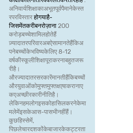
अनिवार्यशिक्षाकाअभूतपूर्वपैमानेकेस्त
रपरविस्तार
होगयाहै-
जिसमेंतकरीबनरोज़ाना
200
करोड़बच्चेशामिलहोतेहैं
ज़्यादातरपरिवारअबऐसामानतेहैंकिअ
पनेबच्चोंकेभविष्यकेलिए 8-12
वर्षकीस्कूलीशिक्षापूराकरनाबहुतजरू
रीहै।
औरज्यादातरसरकारेंमानतीहैंकिबच्चों
औरयुवाओंकोमुफ्तमुफ्तक्षा्षाकरानाए
कएअच्छीरकारीनीतिहै।
लेकिनहमलोगइसकोहासिलकरनेकेमा
मलेमेंइसकेआस-पासभीनहींहैं।
कुछहिस्सेमें,
पिछलेचारदशकोंकेबाजारकेकट्टरता