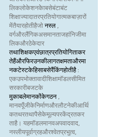
लिकलोकेशनकेेाबसेबंटाबंट
शिक्षाज्यादातरप्रतियोगात्मकबाज़ारों
मेंतैयारहोतीहैजो
नस्ल
,
वर्गऔरलैंगिकअसमानताजहांनिजीमा
लिकऔरठेकेदार
तथाशिक्षकएवंछात्रप्रतियोगिताकर
तेहैंऔरफिरउनकीलागतक्षमताऔरमा
नकटेस्टकेहिसाबसेरैंकिंगहोतीहै
:
एकउपभोक्तावादीशिक्षामॉडलसीमित
सरकारीबजटके
मुकाबलेमानकोंकेगठन
,
मानवपूँजीकेनिर्माणऔरलौटनेकीआर्थि
कतथरतथापैसेकेमूल्यपरकेंद्रतकर
ताहै। यहमॉडलमानवअपवादवाद,
नस्लीयपूर्वाग्रहऔरश्वेतप्रभुत्व,