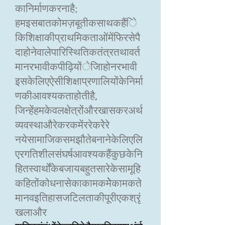
कानिर्माणकरनाहै;
हमइसबातकोमज़बूतीकसाथकहैंेि
किशिक्षाकीप्राथमिकताओंमेंफिरसेपै
दाहोनेवालेपारिस्थितिकतंत्रतथावर्त
मानरभावीकपीढ़ियोंेजिाहोनरभावी
इसकेलिएऐसीशिक्षाप्रणालियोंकेनिर्मा
णकीआवश्यकताहोतीहै,
जिन्हेंहमकेवलक्षेत्रोंऔरखासकरअर्थ
व्यवस्थाऔरेकरकमेंररेकरेेरे
नयेसामाजिकसमझौतेबनानेकेलिएलि
एरगतिशीलसंघर्षआवश्यकहैंकुछकेनि
हितस्वार्थोंकेबजायबहुतसारेकेसामूहि
कहितोंकोधनासेकाकामकमेेेकामकते
मानवइतिहासजटिलताकीपूरीएकश्रृं
खलाऔर