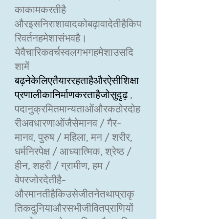
काकामकरतीहै
औरइसनिराशावादकोबढ़ावादेतीहैकिप
रिवर्तनहमेशासंभवहै।
येवैचारिकवर्चस्वलगभगहमेशाउसदि
शामें
बढ़नेकेलिएतैयाररहताहैऔरऐसीशिक्षा
प्रणालीकानिर्माणकरताहैजोसुदृढ़
,
पदानुक्रमितमान्यताओंऔरकठोरदोह
रीअवधारणाओंजैसेमानव / गैर-
मानव, पुरुष / महिला, मन / शरीर,
धर्मनिरपेक्ष / आध्यात्मिक, श्रेष्ठ /
हीन, शहरी / ग्रामीण, हम /
वेपरजोरदेतीहै-
औरमानतीहैकिउसेजीतनेतथाप्राकृ
तिकदुनियाऔरसभीजीवितप्राणियों