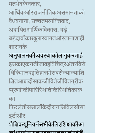
मतभेदकेनकार,
आर्थिकऔरराजनीतिकअसमानताको
वैधबनाना, उच्चतमव्यक्तिवाद,
अबाधितआर्थिकविकास, बड़े-
बड़ेदावोंकाखुलास्वागतऔरतानाशाही
शासनके
अनुपालनकीव्यवस्थाकोलागूकरताहै
इसकाएकनतीजावहविचित्रअंतरविरो
धिकिमानवइतिहासमेंसबसेज्याज्याशि
क्षितआबादीसाकजीवितेजीवितग्रीक
प्प्रणाीकीपारिस्थितिकिस्थितिकाक
का
पिछलेतीससालोंकेदौरानसिविलसोसा
इटीऔर
शैक्षिकयूनियनेंसभीकेलिएशिक्षाकीआ
कांक्षाकीलगातारवकालतकरतीरहीहैं
: