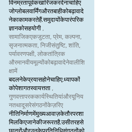
विनम्रतापूर्वकखारिजकरदेनाचाहिए
जोग्लोबलवार्मिंगऔरतबाहीकोबढ़ावादे
नेकाकामकरतेहैं.समुदायोंकेपारंपरिक
ज्ञानकोसहयोगी
,
सामाजिकएकजुटता, प्रेम, कल्पना,
सृजनात्मकता, निजीसंतुष्टि, शांति,
पर्यावरणपक्षी, लोकतांत्रिक
औरमानवीयमूल्योंकोबढ़ावादेनेवालीशि
क्षामें
बदलनेकेप्रयासहोनेचाहिए.ध्यापकों
कोपेशागतस्वायत्तता
,
गुणवत्तापरककार्यस्थितियांऔरयूनिय
नतथादूसरेसंगठनोंकेज़रिए
नीतिनिर्माणमेंमुख्यआवाज़केतौरपरशा
मिलकिएजानेकीजरूरतहै.उसीतरहसे
छात्रोंऔरउनकेप्रतिनिधिसंगठनोंको