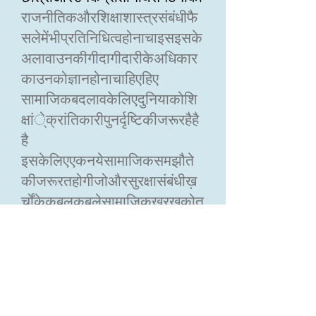
राजनीतिकऔरशिक्षाशास्त्रसंबंधीफै
सलेमेंभीप्रतिनिधित्वहोनाचाइसइसके
अलावाउनकीगीदागीदारीकेअधिकार
काउनकोज्ञानहोनाचाहिएहिए
सामाजिकबदलावकेलिएदुनियाकोशि
क्षांे्क्रांतिकारीपुनर्दृष्टिकीजरूरहैहै
है
इसकेलिएएकनयेसामाजिकसमझौते
कीजरूरतहोगीजोऔरसुरक्षासंबंधीख़
र्चोंकेकबलकबलेसामाजिकख़रख़कोत
रतेकतरहैरकेकत्ररकेकत्रव्यरकेक
त्र जिसमेंएडटेकफर्म्स,
स्कूलोंकीश्रृंखलाएंऔरशिक्षासेजुड़ेअ
न्यव्यावसायिकखिलाड़ीशामिलहैं।
हमशिक्षाकेनिजीकरणऔरदूसरीीामा