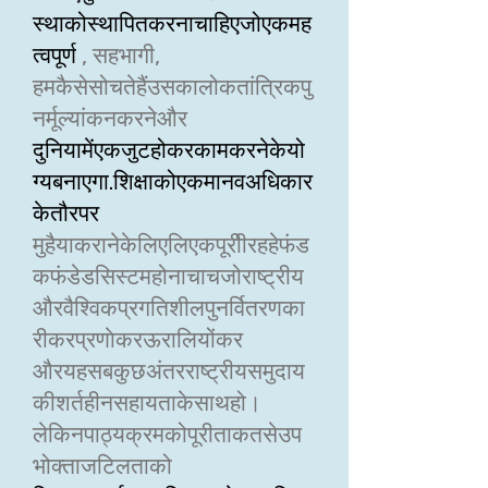
स्थाकोस्थापितकरनाचाहिएजोएकमह
त्वपूर्ण
, सहभागी,
हमकैसेसोचतेहैंउसकालोकतांत्रिकपु
नर्मूल्यांकनकरनेऔर
दुनियामेंएकजुटहोकरकामकरनेकेयो
ग्यबनाएगा.शिक्षाकोएकमानवअधिकार
केतौरपर
मुहैयाकरानेकेलिएलिएकपूरीीरहहेफंड
कफंडेडसिस्टमहोनाचाचजोराष्ट्रीय
औरवैश्विकप्रगतिशीलपुनर्वितरणका
रीकरप्रणाेकरऊरालियोंकर
औरयहसबकुछअंतरराष्ट्रीयसमुदाय
कीशर्तहीनसहायताकेसाथहो।
लेकिनपाठ्यक्रमकोपूरीताकतसेउप
भोक्ताजटिलताको