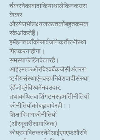
र्चकरनेकावादाकियाथालेकिनकउस
केकर
औरयेसभीलक्ष्यजरूरतकोबहुतकमक
रकेआंकतेहैं।
हमेंइनतर्कोंकोसार्वजनिकतौरभीस्था
पितकरनाहोगा।
समस्याफंडिंगकेपारहै।
आईएमएफऔरविश्वबैंकजैसीअंतररा
ष्ट्रीयसंस्थाएंनवउपनिवेशवादीसंस्था
एंहैंजोपूरेविश्वमेंनवउदार,
तथाकथितवाशिंगटनसहमतिीनीतियों
कीनीतियोंकोबढ़ावादेरही।।
शिक्षाविभागकीनीतियों
(औरदूसरीसामाजिक)
कोप्रभावितकरनेमेंआईएमएफऔरवि