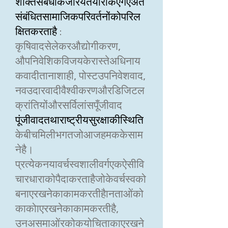
शक्तिसंबंधोंकेजरियेतैयारकिएगएअंर्त
संबंधितसामाजिकपरिवर्तनोंकोपरिल
क्षितकरताहै
:
कृषिवादसेलेकरऔद्योगीकरण,
औपनिवेशिकविजयकेरास्तेअधिनाय
कवादीतानाशाही, पोस्टउपनिवेशवाद,
नवउदारवादीवैश्वीकरणऔरडिजिटल
क्रांतियोंऔरसर्विलांसपूँजीवाद
पूंजीवादतथाराष्ट्रीयसुरक्षाकीस्थिति
केबीचमिलीभगतजोआजहमककेसाम
नेहै।
प्रत्येकनयावर्चस्वशालीवर्गएकऐसीवि
चारधाराकोपैदाकरताहैजोकेवर्चस्वको
बनाएरखनेकाकामकरतीहैानताओंको
काकोाएरखनेकाकामकरतीहै,
उनअसमाओंरकोकयोचिताकाएरखने