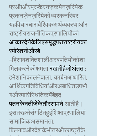
प्रऔाऔरप्रप्केरनज़कमेनज़रियेक
प्रकनज़ेनज़रियेकोध्यरकनरियर
यहविचारधारावैश्विकअर्थव्यवस्थाऔर
राष्ट्रीयराजनीतिकप्रणालियोंको
आकारदेनेकेलिएसमृद्धपराराष्ट्रीयका
रपोरेशनोंऔरबे
-हिसाबशक्तिशालीअरबपतियोंकोशा
मिलकरनेकीक्षमता
रखतीहैजोअंतत
:
हमेशानिकालनेवाला, कार्बनआधारित,
आर्थिकगतिविधियांऔरअबाधितउपभो
गऔरपारिस्थितिकमेंबेहद
पतनकेनतीजेकेतौरसामने
आतीहै।
इसतरहसेसंगठितहुईशिक्षाप्रणालियां
सामाजिकअसमानता,
बिलगावऔरदेशकेभीतरऔरराष्ट्रोंके