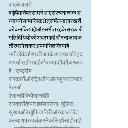
वादकेचलते
बड़ेपैमानेपरसामनेआएसंरचनात्मकअ
न्यायनेसामाजिकक्षेत्रोंमेंलगातारखर्चे
कोकमकियाहैऔरसभीतरहकेसरकारी
गतिविधियोंकोअप्रभावीऔरनाजायज़
तौरपरपेशकरअपमानितकियाहै
नतीजेकेतौरपरशिक्षाकेऊपरखर्चाबेहद
अपर्याप्तहोगयाहैऔरज्यादाीकीजरूरत
है।राष्ट्रीय
सरकारोंऔरद्विपक्षीयऔरबहुपररककर
रेररऔ
ऐसानहींकिपैसानहींहै;
सरकारोंकेपासहमेशासेना, पुलिस,
सुरक्षाऔरखुफियागिरीऔरकारपोरेट
कल्याणपरखर्चकरनेकलिएपैसाहोताहै