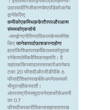
। इसविचारसेलड़नेकीदिशामेंहमेंनव-
उदारवादीनिजीकरणकेएजेंडेकोआगेब
ढ़ानेकेलिए
कमीकोएकमिथक़केतौरपरऔरआत्म
संयमकोएकसोचे
-समझेगएनीतिगतविकल्पकेरूपमेंपेश
किए
जानेकापर्दाफ़ाशकरनाहोगा
हालांकिशिक्षापरखर्चेकेलक्ष्यकोपूराक
रनेकेेामलेमेंंकवैश्विकसहमति। है
यहांतककिज्यादातरसरकारेंअपनेबज
टका 20 फीसदीऔरजीडीपीके 6
फीसदीशिक्षापरखर्चकेअपनेलक्ष्यको
भीपूरानहींकरपातीं।
अंतरराष्ट्रीयसमुदायनेदशकोंसेअपनी
का 0.7
फीसदीसरकारीविकाससहायतापरख