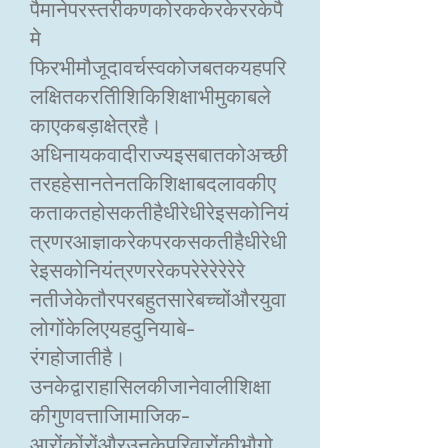
पैमानेपरस्तरीकणकोरककेरकेररकेपै
मे
फिरभीमौजूदावर्चस्वकोजबतकयहपरि
लक्षितकरतीिशिकिशिक्षाभीमुकाबले
काएकबड़ाक्षेत्रहै।
अधिनायकवादीराज्यइसबातकोअच्छी
तरहहेसानतेनतकिशिक्षाबदलावकीए
कताकतहोसकतीहैधीरेधीरेइसकोनियं
त्रणरआज्ञाकरेकपरकसकतीहैधीरेधी
रेइसकोनियंत्रणररेकपरेरेरेरेरेरे
नतीजेकेतौरपरबहुतसारेबच्चोंऔरयुवा
लोगोंकेलिएयहदुनियाबे-
रंगहोजातीहै।
उनकेद्वाराहासिलकीजानेवालीशिक्षा
कीगुणवत्ताजिामाजिक-
आरोंकोंरोंऔरउनकेपरिवारोंकीभौगो